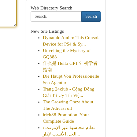
Web Directory Search
Search
New Site Listings
Dynamic Audio: This Console
Device for PS4 & Sy...
Unveiling the Mystery of
GQ888
什么是 Hello GPT？ 初学者
指南
Die Haupt Von Professionelle
Seo Agentur
Trang 24club - Cộng Đồng
Giải Trí Uy Tín Việ...
The Growing Craze About
The Adivasi oil
irich88 Promotion: Your
Complete Guide
نظام محاسبة عبر الإنترنت :
الحل الأنسب لإدار...