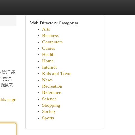
Web Directory Categories
Arts
Business
Computers
Games
Health
Home
Internet
务管理还
Kids and Teens
和更流
News
助越来
Recreation
Reference
Science
this page
Shopping
Society
Sports