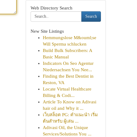
Web Directory Search
Search
New Site Listings
Hemmungslose M&ouml;se
Will Sperma schlucken
Build Bulk Subscribers: A
Basic Manual
Indicators On Seo Agentur
Niedersachsen You Nee...
Finding the Best Dentist in
Reston, VA
Locate Virtual Healthcare
Billing & Codi...
Article To Know on Adivasi
hair oil and Why it ...
เว็บสล็อต PG: คำแนะนำ เริ่ม
ต้นสำหรับ ผู้เล่น ...
Adivasi Oil, the Unique
Services/Solutions You ...