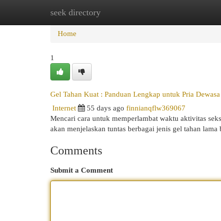
seek directory
Home
New Site Listings
Add Site
Cat
Home
1
Gel Tahan Kuat : Panduan Lengkap untuk Pria Dewasa
Internet
55 days ago
finnianqflw369067
Mencari cara untuk memperlambat waktu aktivitas seksu
akan menjelaskan tuntas berbagai jenis gel tahan lama
Comments
Submit a Comment