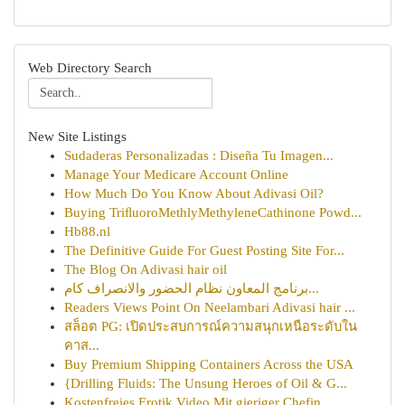
Web Directory Search
New Site Listings
Sudaderas Personalizadas : Diseña Tu Imagen...
Manage Your Medicare Account Online
How Much Do You Know About Adivasi Oil?
Buying TriﬂuoroMethlyMethyleneCathinone Powd...
Hb88.nl
The Definitive Guide For Guest Posting Site For...
The Blog On Adivasi hair oil
برنامج المعاون نظام الحضور والانصراف كام...
Readers Views Point On Neelambari Adivasi hair ...
สล็อต PG: เปิดประสบการณ์ความสนุกเหนือระดับใน
คาส...
Buy Premium Shipping Containers Across the USA
{Drilling Fluids: The Unsung Heroes of Oil & G...
Kostenfreies Erotik Video Mit gieriger Chefin