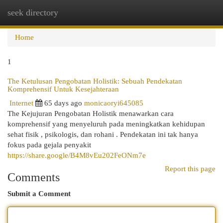
seek directory
Togg
navi
Home
1
The Ketulusan Pengobatan Holistik: Sebuah Pendekatan
Komprehensif Untuk Kesejahteraan
Internet
65 days ago
monicaoryi645085
The Kejujuran Pengobatan Holistik menawarkan cara
komprehensif yang menyeluruh pada meningkatkan kehidupan
sehat fisik , psikologis, dan rohani . Pendekatan ini tak hanya
fokus pada gejala penyakit
https://share.google/B4M8vEu202FeONm7e
Report this page
Comments
Submit a Comment