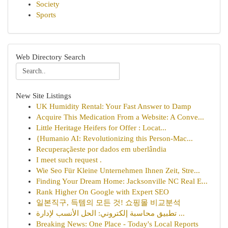
Society
Sports
Web Directory Search
New Site Listings
UK Humidity Rental: Your Fast Answer to Damp
Acquire This Medication From a Website: A Conve...
Little Heritage Heifers for Offer : Locat...
{Humanio AI: Revolutionizing this Person-Mac...
Recuperaçãeste por dados em uberlândia
I meet such request .
Wie Seo Für Kleine Unternehmen Ihnen Zeit, Stre...
Finding Your Dream Home: Jacksonville NC Real E...
Rank Higher On Google with Expert SEO
일본직구, 득템의 모든 것! 쇼핑몰 비교분석
تطبيق محاسبة إلكتروني: الحل الأنسب لإدارة ...
Breaking News: One Place - Today's Local Reports