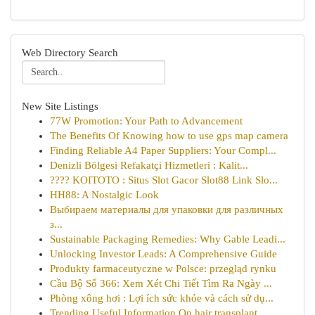
Web Directory Search
New Site Listings
77W Promotion: Your Path to Advancement
The Benefits Of Knowing how to use gps map camera
Finding Reliable A4 Paper Suppliers: Your Compl...
Denizli Bölgesi Refakatçi Hizmetleri : Kalit...
???? KOITOTO : Situs Slot Gacor Slot88 Link Slo...
HH88: A Nostalgic Look
Выбираем материалы для упаковки для различных
з...
Sustainable Packaging Remedies: Why Gable Leadi...
Unlocking Investor Leads: A Comprehensive Guide
Produkty farmaceutyczne w Polsce: przegląd rynku
Cầu Bộ Số 366: Xem Xét Chi Tiết Tìm Ra Ngày ...
Phòng xông hơi : Lợi ích sức khỏe và cách sử dụ...
Trending Useful Information On hair transplant ...