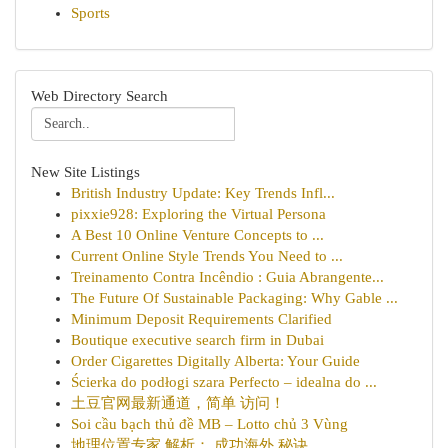
Sports
Web Directory Search
New Site Listings
British Industry Update: Key Trends Infl...
pixxie928: Exploring the Virtual Persona
A Best 10 Online Venture Concepts to ...
Current Online Style Trends You Need to ...
Treinamento Contra Incêndio : Guia Abrangente...
The Future Of Sustainable Packaging: Why Gable ...
Minimum Deposit Requirements Clarified
Boutique executive search firm in Dubai
Order Cigarettes Digitally Alberta: Your Guide
Ścierka do podłogi szara Perfecto – idealna do ...
土豆官网最新通道，简单 访问！
Soi cầu bạch thủ đề MB – Lotto chủ 3 Vùng
地理位置专家 解析： 成功海外 秘诀