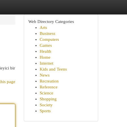
Web Directory Categories
Arts
Business
Computers
Games
Health
Home
Internet
eyici bir
Kids and Teens
News
Recreation
this page
Reference
Science
Shopping
Society
Sports