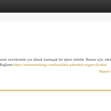
egories
Register
Login
tenin zirvelerinde yer almak karmaşık bir işlem olabilir. Bunun için, etkil
 Bağlantı
https://seomasterking.com/backlink-paketleri-uygun-fiyatlar/
Report 