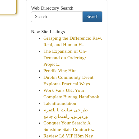
Web Directory Search
Search
New Site Listings
Grasping the Difference: Raw,
Real, and Human H...
The Expansion of On-
Demand on Ordering:
Project...
Pendik Vinç Hire
Dublin Community Event
Explores Practical Ways ...
Work Vans UK: Your
Complete Buying Handbook
Talentfoundation
طراحی سایت با پلتفرم
وردپرس: راهنمای جامع
Conquer Your Search: A
Sunshine State Contracto...
Review Lô VIP Hôm Nay