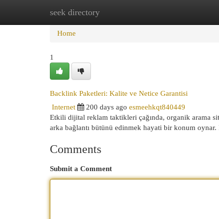
seek directory
Home
New Site Listings
Add Site
Cat
Home
1
Backlink Paketleri: Kalite ve Netice Garantisi
Internet
200 days ago
esmeehkqt840449
Etkili dijital reklam taktikleri çağında, organik arama si
arka bağlantı bütünü edinmek hayati bir konum oynar.
Comments
Submit a Comment