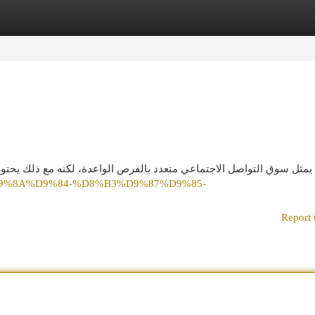
egories
Register
Login
يمثل سوق التواصل الاجتماعي متعدد بالفرص الواعدة، لكنه مع ذلك يحت
4%D9%8A%D9%84-%D8%B3%D9%87%D9%85-
Report 