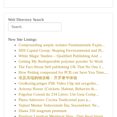
Web Directory Search
New Site Listings
Compounding aseptic isolator Fundamentals Expla...
SDS Capital Group: Shaping Environmental and Pl...
White Magic Studios – Qualified Publishing And ...
Getting My Redispersible polymer powder To Work
The Fact About Self publishing UK That No One I...
How Potting compound for PCB can Save You Time,...
埃及高端购物攻略：开罗奢华体验
Gro&szlig;artiges FSK Video Clip mit sexgeiler...
Arizona House {Crickets: Habitat, Behavior &...
Frigobar Consul da 334 Litros: Um Guia Comp...
Platos Sabrosos: Cocina Tradicional para p...
Vajinal Mantar Tedavisinde İlaç Seçenekleri: Ne...
Diana 350 magnum premium
Panduan Lengkap Membuat Situs : Dari Awal hingg...