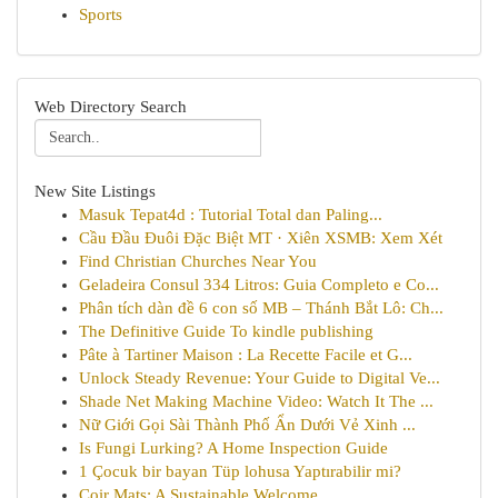
Sports
Web Directory Search
New Site Listings
Masuk Tepat4d : Tutorial Total dan Paling...
Cầu Đầu Đuôi Đặc Biệt MT · Xiên XSMB: Xem Xét
Find Christian Churches Near You
Geladeira Consul 334 Litros: Guia Completo e Co...
Phân tích dàn đề 6 con số MB – Thánh Bắt Lô: Ch...
The Definitive Guide To kindle publishing
Pâte à Tartiner Maison : La Recette Facile et G...
Unlock Steady Revenue: Your Guide to Digital Ve...
Shade Net Making Machine Video: Watch It The ...
Nữ Giới Gọi Sài Thành Phố Ẩn Dưới Vẻ Xinh ...
Is Fungi Lurking? A Home Inspection Guide
1 Çocuk bir bayan Tüp lohusa Yaptırabilir mi?
Coir Mats: A Sustainable Welcome