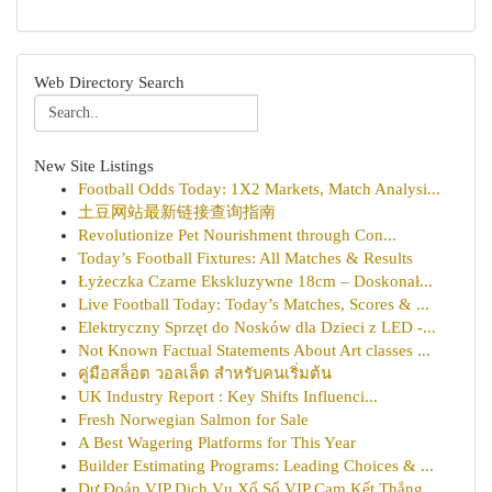
Web Directory Search
New Site Listings
Football Odds Today: 1X2 Markets, Match Analysi...
土豆网站最新链接查询指南
Revolutionize Pet Nourishment through Con...
Today’s Football Fixtures: All Matches & Results
Łyżeczka Czarne Ekskluzywne 18cm – Doskonał...
Live Football Today: Today’s Matches, Scores & ...
Elektryczny Sprzęt do Nosków dla Dzieci z LED -...
Not Known Factual Statements About Art classes ...
คู่มือสล็อต วอลเล็ต สำหรับคนเริ่มต้น
UK Industry Report : Key Shifts Influenci...
Fresh Norwegian Salmon for Sale
A Best Wagering Platforms for This Year
Builder Estimating Programs: Leading Choices & ...
Dự Đoán VIP Dịch Vụ Xổ Số VIP Cam Kết Thắng