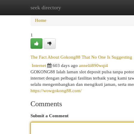
seek directory
Home
New Site Listings
Add Site
Cat
Home
1
The Fact About Gokong88 That No One Is Suggesting
Internet
603 days ago
annelii890wqi4
GOKONG88 Ialah laman slot deposit pulsa tanpa poto
internet dengan pelbagai fasilitas terbaik yang kami 
selalu mengembangkan dan mengikuti jaman, serta mem
https://wowgokong88.com/
Comments
Submit a Comment