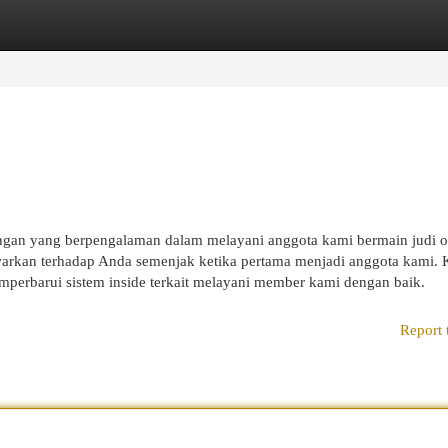
egories
Register
Login
ngan yang berpengalaman dalam melayani anggota kami bermain judi o
tawarkan terhadap Anda semenjak ketika pertama menjadi anggota kami.
perbarui sistem inside terkait melayani member kami dengan baik.
Report 