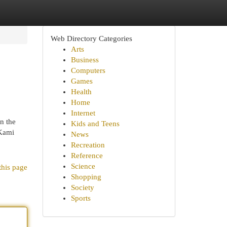
Web Directory Categories
Arts
Business
Computers
Games
Health
Home
Internet
n the
Kids and Teens
 Kami
News
Recreation
Reference
Science
this page
Shopping
Society
Sports